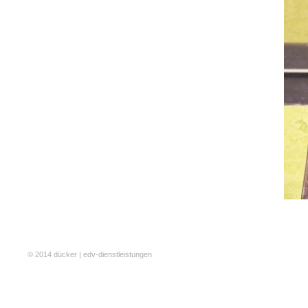
© 2014 dücker | edv-dienstleistungen